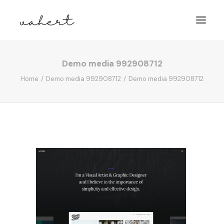
Demo media 992908712
TEENUSED
Home
Demo media 992908712
Demo media 992908712
ANIMATSIOON
VÕTA ÜHENDUST