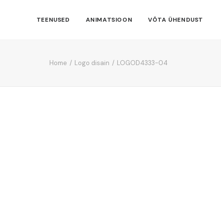
TEENUSED
ANIMATSIOON
VÕTA ÜHENDUST
Home
Logo disain
LOGOD4333-04